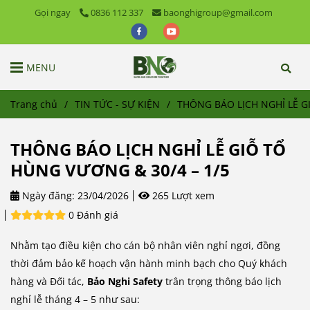
Gọi ngay
0836 112 337
baonghigroup@gmail.com
MENU
Trang chủ
/
TIN TỨC - SỰ KIỆN
/
THÔNG BÁO LỊCH NGHỈ LỄ G
THÔNG BÁO LỊCH NGHỈ LỄ GIỖ TỔ
HÙNG VƯƠNG & 30/4 – 1/5
Ngày đăng:
23/04/2026
265 Lượt xem
0 Đánh giá
Nhằm tạo điều kiện cho cán bộ nhân viên nghỉ ngơi, đồng
thời đảm bảo kế hoạch vận hành minh bạch cho Quý khách
hàng và Đối tác,
Bảo Nghi Safety
trân trọng thông báo lịch
nghỉ lễ tháng 4 – 5 như sau: