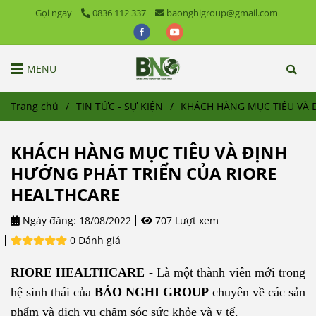
Gọi ngay
0836 112 337
baonghigroup@gmail.com
MENU
Trang chủ
/
TIN TỨC - SỰ KIỆN
/
KHÁCH HÀNG MỤC TIÊU VÀ 
KHÁCH HÀNG MỤC TIÊU VÀ ĐỊNH
HƯỚNG PHÁT TRIỂN CỦA RIORE
HEALTHCARE
Ngày đăng:
18/08/2022
707 Lượt xem
0 Đánh giá
RIORE HEALTHCARE
- Là một thành viên mới trong
hệ sinh thái của
BẢO NGHI GROUP
chuyên về các sản
phẩm và dịch vụ chăm sóc sức khỏe và y tế.